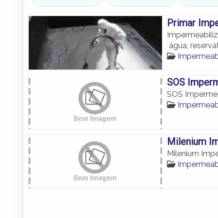
Primar Imp
Impermeabiliz
´água, reserva
Impermeab
SOS Imperme
SOS Impermeab
Impermeab
Milenium I
Milenium Imp
Impermeab