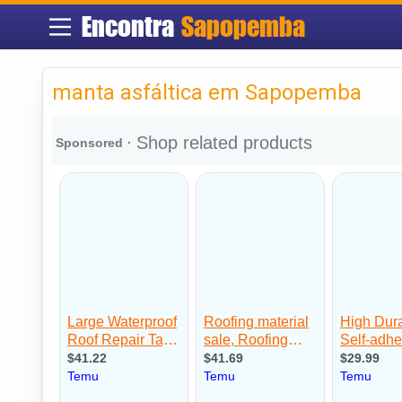
Encontra
Sapopemba
manta asfáltica em Sapopemba