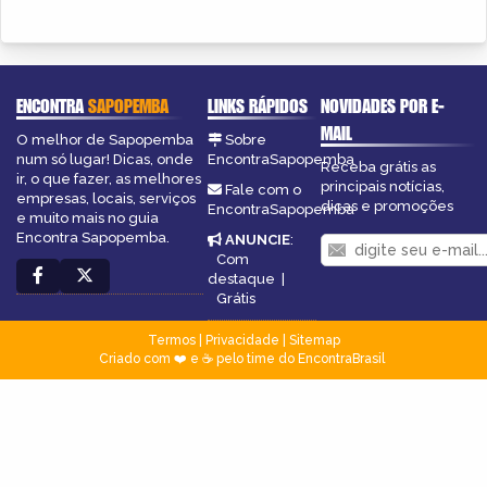
ENCONTRA
SAPOPEMBA
LINKS RÁPIDOS
NOVIDADES POR E-
MAIL
O melhor de Sapopemba
Sobre
num só lugar! Dicas, onde
EncontraSapopemba
Receba grátis as
ir, o que fazer, as melhores
principais notícias,
Fale com o
empresas, locais, serviços
dicas e promoções
EncontraSapopemba
e muito mais no guia
Encontra Sapopemba.
ANUNCIE
:
Com
destaque
|
Grátis
Termos
|
Privacidade
|
Sitemap
Criado com ❤️ e ☕ pelo time do EncontraBrasil