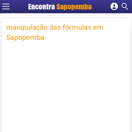
Encontra
Sapopemba
Cadastrar empresa
Fazer login
manipulação das fórmulas em
Criar conta
Sapopemba