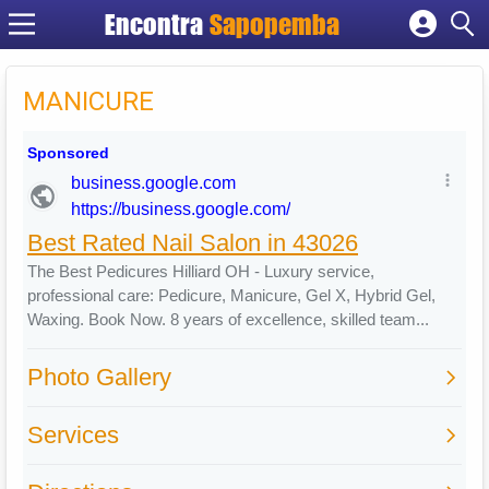
Encontra
Sapopemba
Cadastrar empresa
Fazer login
MANICURE
Criar conta