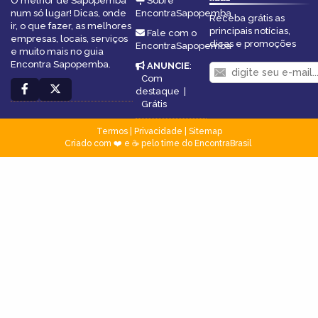
O melhor de Sapopemba
Sobre
num só lugar! Dicas, onde
EncontraSapopemba
Receba grátis as
ir, o que fazer, as melhores
principais notícias,
Fale com o
empresas, locais, serviços
dicas e promoções
EncontraSapopemba
e muito mais no guia
Encontra Sapopemba.
ANUNCIE
:
Com
destaque
|
Grátis
Termos
|
Privacidade
|
Sitemap
Criado com ❤️ e ☕ pelo time do EncontraBrasil