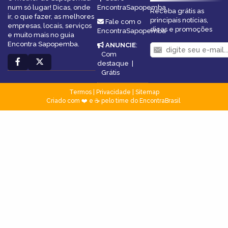
num só lugar! Dicas, onde
EncontraSapopemba
Receba grátis as
ir, o que fazer, as melhores
principais notícias,
Fale com o
empresas, locais, serviços
dicas e promoções
EncontraSapopemba
e muito mais no guia
Encontra Sapopemba.
ANUNCIE
:
Com
destaque
|
Grátis
Termos
|
Privacidade
|
Sitemap
Criado com ❤️ e ☕ pelo time do EncontraBrasil