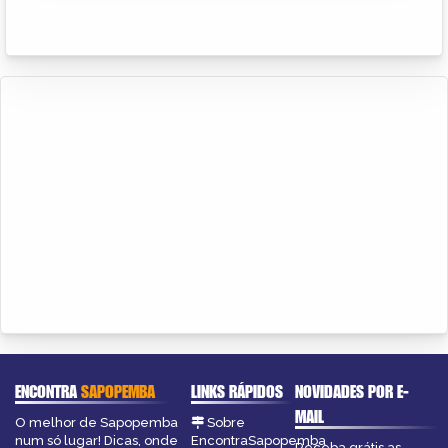
ENCONTRA
SAPOPEMBA
LINKS RÁPIDOS
NOVIDADES POR E-
MAIL
O melhor de Sapopemba
Sobre
num só lugar! Dicas, onde
EncontraSapopemba
Receba grátis as