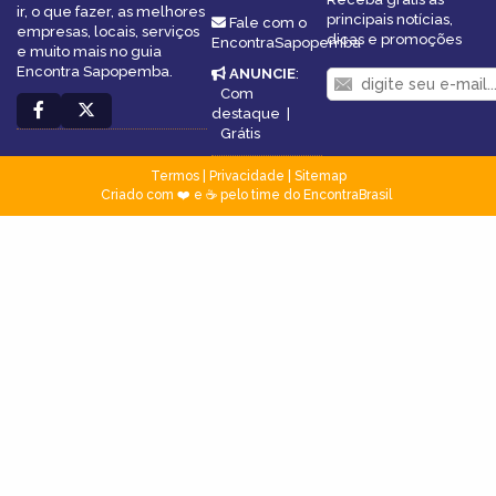
ir, o que fazer, as melhores
principais notícias,
Fale com o
empresas, locais, serviços
dicas e promoções
EncontraSapopemba
e muito mais no guia
Encontra Sapopemba.
ANUNCIE
:
Com
destaque
|
Grátis
Termos
|
Privacidade
|
Sitemap
Criado com ❤️ e ☕ pelo time do EncontraBrasil