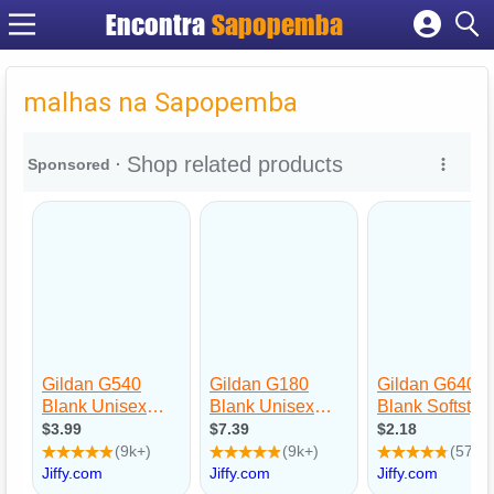
Encontra
Sapopemba
Cadastrar empresa
Fazer login
malhas na Sapopemba
Criar conta