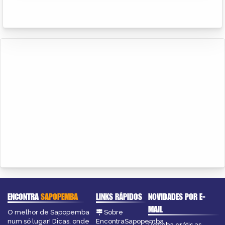
ENCONTRA
SAPOPEMBA
LINKS RÁPIDOS
NOVIDADES POR E-
MAIL
O melhor de Sapopemba
Sobre
num só lugar! Dicas, onde
EncontraSapopemba
Receba grátis as