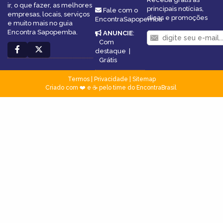
ir, o que fazer, as melhores
principais notícias,
Fale com o
empresas, locais, serviços
dicas e promoções
EncontraSapopemba
e muito mais no guia
Encontra Sapopemba.
ANUNCIE
:
Com
destaque
|
Grátis
Termos
|
Privacidade
|
Sitemap
Criado com ❤️ e ☕ pelo time do EncontraBrasil