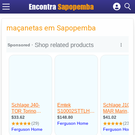
Encontra
Sapopemba
Cadastrar empresa
Fazer login
maçanetas em Sapopemba
Criar conta