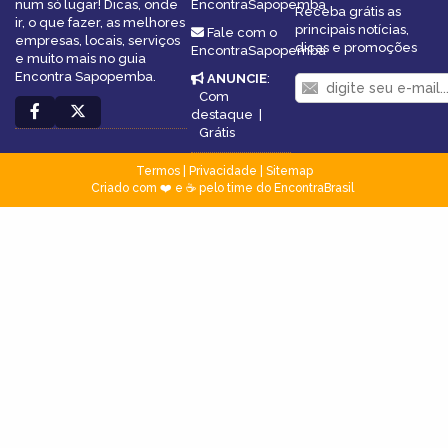
num só lugar! Dicas, onde
EncontraSapopemba
Receba grátis as
ir, o que fazer, as melhores
principais notícias,
Fale com o
empresas, locais, serviços
dicas e promoções
EncontraSapopemba
e muito mais no guia
Encontra Sapopemba.
ANUNCIE
:
Com
destaque
|
Grátis
Termos
|
Privacidade
|
Sitemap
Criado com ❤️ e ☕ pelo time do EncontraBrasil