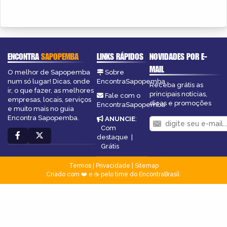
ENCONTRA
SAPOPEMBA
LINKS RÁPIDOS
NOVIDADES POR E-
MAIL
O melhor de Sapopemba
Sobre
num só lugar! Dicas, onde
EncontraSapopemba
Receba grátis as
ir, o que fazer, as melhores
principais notícias,
Fale com o
empresas, locais, serviços
dicas e promoções
EncontraSapopemba
e muito mais no guia
Encontra Sapopemba.
ANUNCIE
:
Com
destaque
|
Grátis
Termos
|
Privacidade
|
Sitemap
Criado com ❤️ e ☕ pelo time do EncontraBrasil