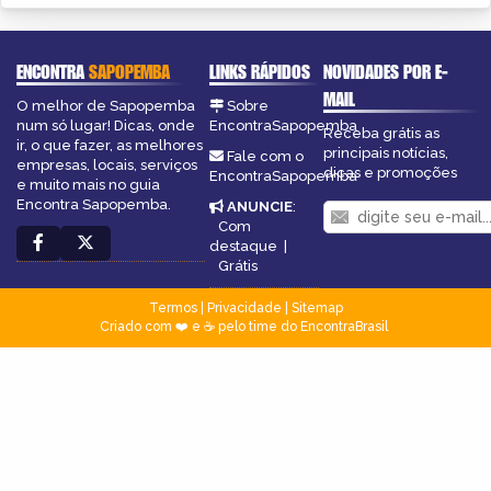
ENCONTRA
SAPOPEMBA
LINKS RÁPIDOS
NOVIDADES POR E-
MAIL
O melhor de Sapopemba
Sobre
num só lugar! Dicas, onde
EncontraSapopemba
Receba grátis as
ir, o que fazer, as melhores
principais notícias,
Fale com o
empresas, locais, serviços
dicas e promoções
EncontraSapopemba
e muito mais no guia
Encontra Sapopemba.
ANUNCIE
:
Com
destaque
|
Grátis
Termos
|
Privacidade
|
Sitemap
Criado com ❤️ e ☕ pelo time do EncontraBrasil