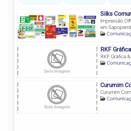
Silks Comun
Impressão Off 
em Sapopemb
Comunicaç
RKF Gráfic
RKF Gráfica &
Comunicaç
Curumim Co
Curumim Comu
Comunicaç