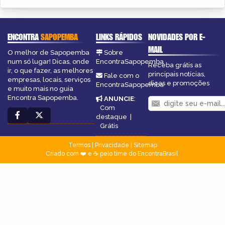
ENCONTRA
SAPOPEMBA
LINKS RÁPIDOS
NOVIDADES POR E-
MAIL
O melhor de Sapopemba
Sobre
num só lugar! Dicas, onde
EncontraSapopemba
Receba grátis as
ir, o que fazer, as melhores
principais notícias,
Fale com o
empresas, locais, serviços
dicas e promoções
EncontraSapopemba
e muito mais no guia
Encontra Sapopemba.
ANUNCIE
:
Com
destaque
|
Grátis
Termos
|
Privacidade
|
Sitemap
Criado com ❤️ e ☕ pelo time do EncontraBrasil