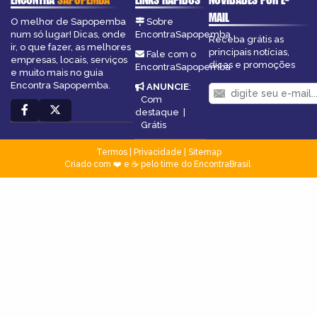
MAIL
O melhor de Sapopemba
Sobre
num só lugar! Dicas, onde
EncontraSapopemba
Receba grátis as
ir, o que fazer, as melhores
principais notícias,
Fale com o
empresas, locais, serviços
dicas e promoções
EncontraSapopemba
e muito mais no guia
Encontra Sapopemba.
ANUNCIE
:
Com
destaque
|
Grátis
Termos
|
Privacidade
|
Sitemap
Criado com ❤️ e ☕ pelo time do EncontraBrasil