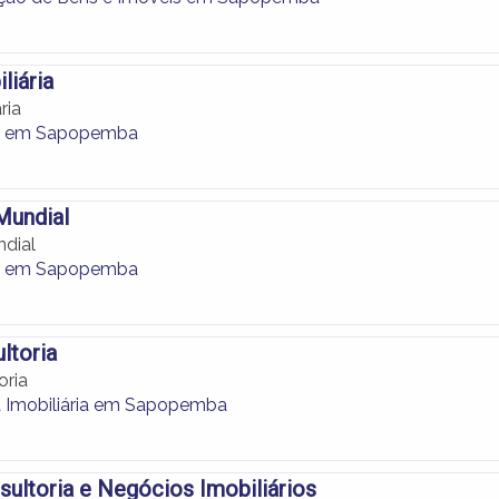
liária
ria
as em Sapopemba
 Mundial
ndial
as em Sapopemba
ltoria
oria
a Imobiliária em Sapopemba
sultoria e Negócios Imobiliários