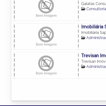
Galatas Consul
Consultori
Imobiliári
Imobiliária 
Administr
Trevisan Im
Trevisan Imóv
Administr