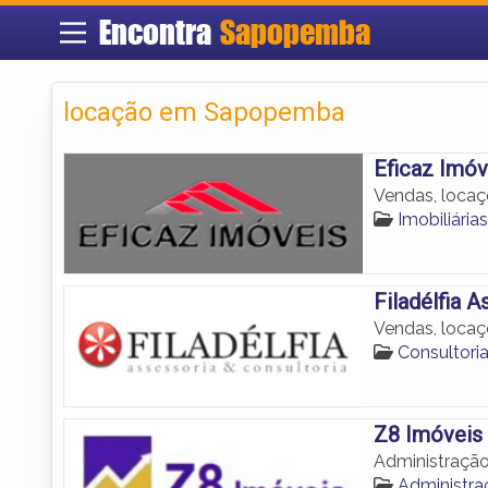
Encontra
Sapopemba
locação em Sapopemba
Eficaz Imóv
Vendas, locaç
Imobiliári
Filadélfia 
Vendas, locaç
Consultori
Z8 Imóveis
Administraçã
Administr