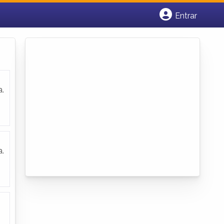
Entrar
Cadastrar empresa
Fazer login
Criar conta
a.
a.