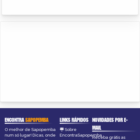
ENCONTRA
SAPOPEMBA
LINKS RÁPIDOS
NOVIDADES POR E-
MAIL
O melhor de Sapopemba
Sobre
num só lugar! Dicas, onde
EncontraSapopemba
Receba grátis as