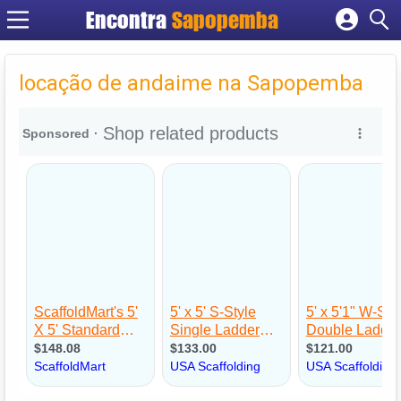
Encontra
Sapopemba
Cadastrar empresa
Fazer login
locação de andaime na Sapopemba
Criar conta