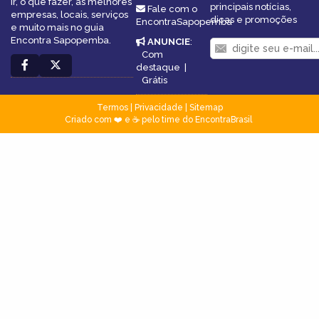
ir, o que fazer, as melhores
principais notícias,
Fale com o
empresas, locais, serviços
dicas e promoções
EncontraSapopemba
e muito mais no guia
Encontra Sapopemba.
ANUNCIE
:
Com
destaque
|
Grátis
Termos
|
Privacidade
|
Sitemap
Criado com ❤️ e ☕ pelo time do EncontraBrasil