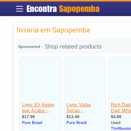
Encontra
Sapopemba
livraria em Sapopemba