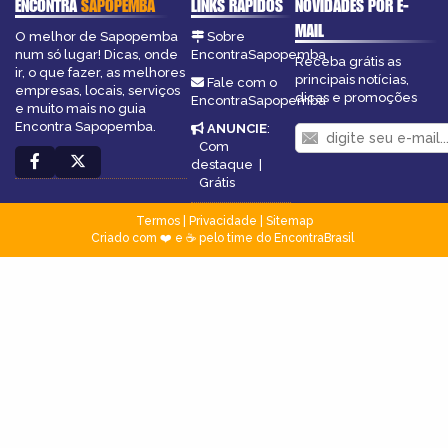
ENCONTRA
SAPOPEMBA
LINKS RÁPIDOS
NOVIDADES POR E-
MAIL
O melhor de Sapopemba
Sobre
num só lugar! Dicas, onde
EncontraSapopemba
Receba grátis as
ir, o que fazer, as melhores
principais notícias,
Fale com o
empresas, locais, serviços
dicas e promoções
EncontraSapopemba
e muito mais no guia
Encontra Sapopemba.
ANUNCIE
:
Com
destaque
|
Grátis
Termos
|
Privacidade
|
Sitemap
Criado com ❤️ e ☕ pelo time do EncontraBrasil