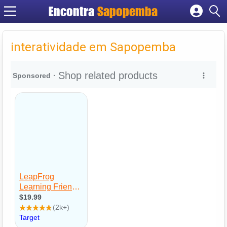
Encontra
Sapopemba
Cadastrar empresa
Fazer login
interatividade em Sapopemba
Criar conta