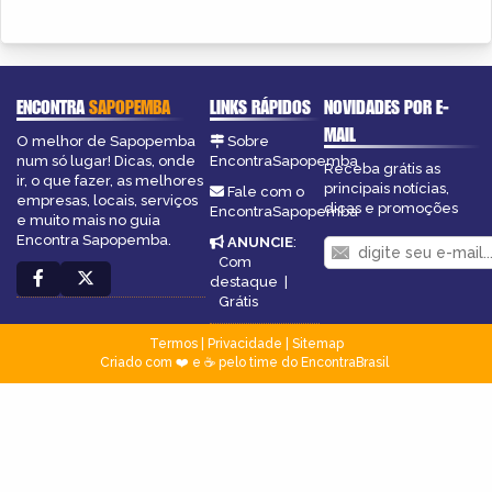
ENCONTRA
SAPOPEMBA
LINKS RÁPIDOS
NOVIDADES POR E-
MAIL
O melhor de Sapopemba
Sobre
num só lugar! Dicas, onde
EncontraSapopemba
Receba grátis as
ir, o que fazer, as melhores
principais notícias,
Fale com o
empresas, locais, serviços
dicas e promoções
EncontraSapopemba
e muito mais no guia
Encontra Sapopemba.
ANUNCIE
:
Com
destaque
|
Grátis
Termos
|
Privacidade
|
Sitemap
Criado com ❤️ e ☕ pelo time do EncontraBrasil