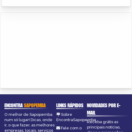
ENCONTRA
SAPOPEMBA
LINKS RÁPIDOS
NOVIDADES POR E-
MAIL
O melhor de Sapopemba
Sobre
num só lugar! Dicas, onde
EncontraSapopemba
Receba grátis as
ir, o que fazer, as melhores
principais notícias,
Fale com o
empresas, locais, serviços