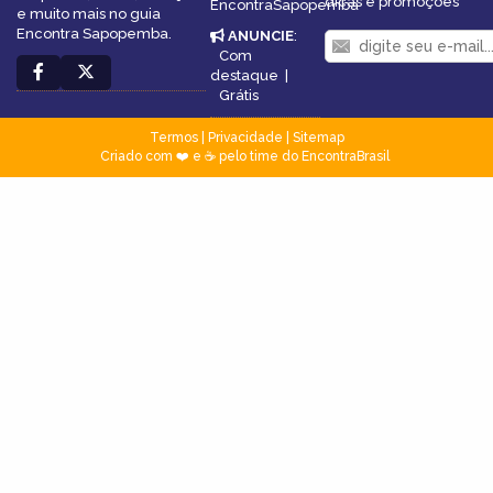
dicas e promoções
EncontraSapopemba
e muito mais no guia
Encontra Sapopemba.
ANUNCIE
:
Com
destaque
|
Grátis
Termos
|
Privacidade
|
Sitemap
Criado com ❤️ e ☕ pelo time do EncontraBrasil