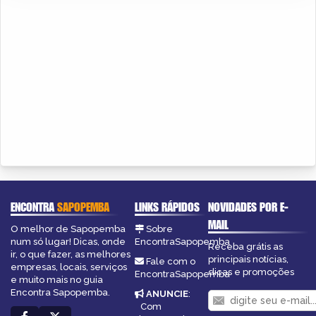
ENCONTRA
SAPOPEMBA
LINKS RÁPIDOS
NOVIDADES POR E-
MAIL
O melhor de Sapopemba
Sobre
num só lugar! Dicas, onde
EncontraSapopemba
Receba grátis as
ir, o que fazer, as melhores
principais notícias,
Fale com o
empresas, locais, serviços
dicas e promoções
EncontraSapopemba
e muito mais no guia
Encontra Sapopemba.
ANUNCIE
:
Com