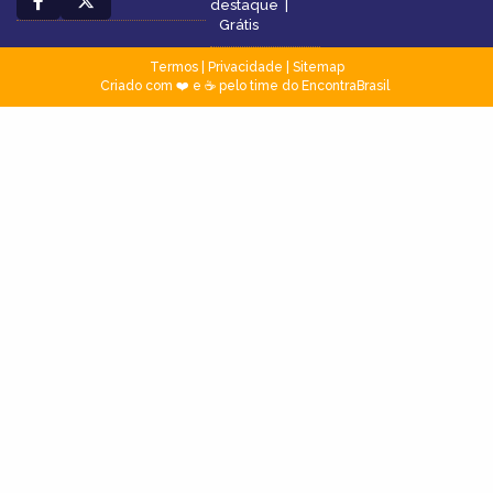
destaque
|
Grátis
Termos
|
Privacidade
|
Sitemap
Criado com ❤️ e ☕ pelo time do EncontraBrasil