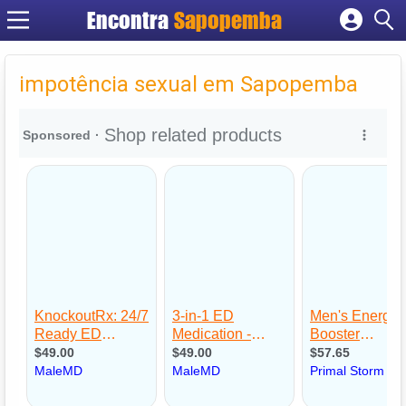
Encontra
Sapopemba
Cadastrar empresa
Fazer login
impotência sexual em Sapopemba
Criar conta