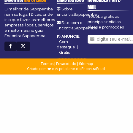
MAIL
O melhor de Sapopemba
Sobre
num só lugar! Dicas, onde
EncontraSapopemba
Receba grátis as
ir, o que fazer, as melhores
principais notícias,
Fale com o
empresas, locais, serviços
dicas e promoções
EncontraSapopemba
e muito mais no guia
Encontra Sapopemba.
ANUNCIE
:
Com
destaque
|
Grátis
Termos
|
Privacidade
|
Sitemap
Criado com ❤️ e ☕ pelo time do EncontraBrasil