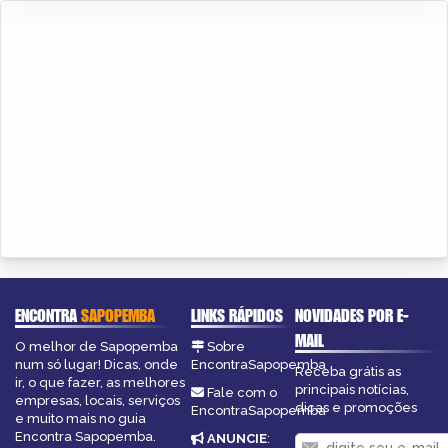
ENCONTRA
SAPOPEMBA
LINKS RÁPIDOS
NOVIDADES POR E-
MAIL
O melhor de Sapopemba
Sobre
num só lugar! Dicas, onde
EncontraSapopemba
Receba grátis as
ir, o que fazer, as melhores
principais notícias,
Fale com o
empresas, locais, serviços
dicas e promoções
EncontraSapopemba
e muito mais no guia
Encontra Sapopemba.
ANUNCIE
: