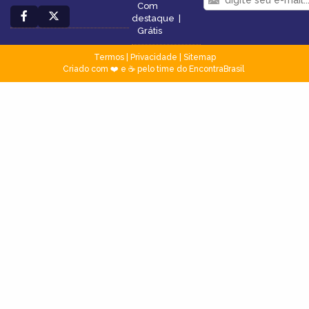
Com
destaque
|
Grátis
Termos
|
Privacidade
|
Sitemap
Criado com ❤️ e ☕ pelo time do EncontraBrasil