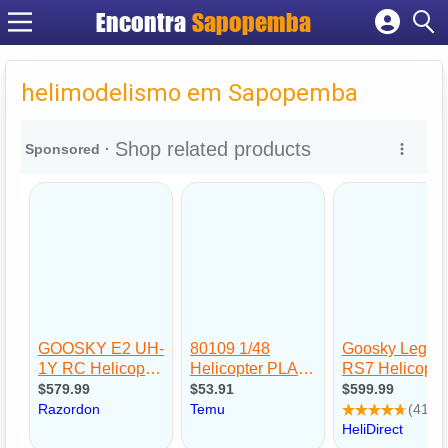
Encontra
Sapopemba
Cadastrar empresa
Fazer login
helimodelismo em Sapopemba
Criar conta