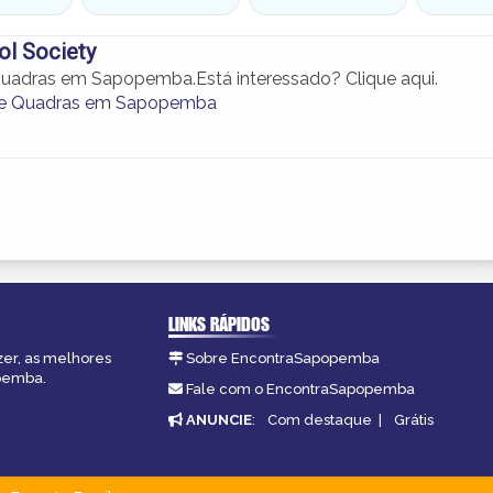
ol Society
uadras em Sapopemba.Está interessado? Clique aqui.
e Quadras em Sapopemba
LINKS RÁPIDOS
zer, as melhores
Sobre EncontraSapopemba
opemba.
Fale com o EncontraSapopemba
ANUNCIE
:
Com destaque
|
Grátis