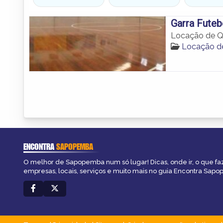
Garra Futeb
Locação de Q
Locação d
ENCONTRA
SAPOPEMBA
O melhor de Sapopemba num só lugar! Dicas, onde ir, o que fa
empresas, locais, serviços e muito mais no guia Encontra Sap