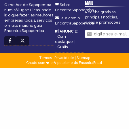
MAIL
O melhor de Sapopemba
Sobre
num só lugar! Dicas, onde
EncontraSapopemba
Receba grátis as
ir, o que fazer, as melhores
principais notícias,
Fale com o
empresas, locais, serviços
dicas e promoções
EncontraSapopemba
e muito mais no guia
Encontra Sapopemba.
ANUNCIE
:
Com
destaque
|
Grátis
Termos
|
Privacidade
|
Sitemap
Criado com ❤️ e ☕ pelo time do EncontraBrasil