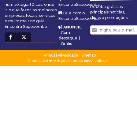
num só lugar! Dicas, onde
EncontraSapopemba
Receba grátis as
ir, o que fazer, as melhores
principais notícias,
Fale com o
empresas, locais, serviços
dicas e promoções
EncontraSapopemba
e muito mais no guia
Encontra Sapopemba.
ANUNCIE
:
Com
destaque
|
Grátis
Termos
|
Privacidade
|
Sitemap
Criado com ❤️ e ☕ pelo time do EncontraBrasil