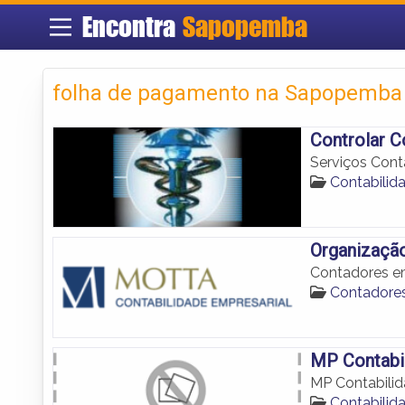
Encontra
Sapopemba
folha de pagamento na Sapopemba
Controlar C
Serviços Con
Contabili
Organização
Contadores e
Contadore
MP Contabi
MP Contabili
Contabili