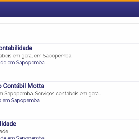
ontabilidade
tábeis em geral em Sapopemba.
dade em Sapopemba
 Contábil Motta
m Sapopemba. Serviços contábeis em geral.
s em Sapopemba
lidade
dade
dade em Sapopemba