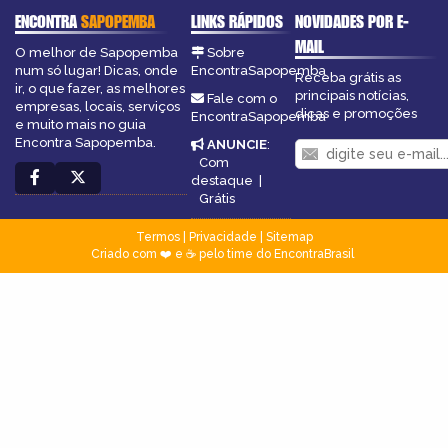
ENCONTRA
SAPOPEMBA
LINKS RÁPIDOS
NOVIDADES POR E-
MAIL
O melhor de Sapopemba
Sobre
num só lugar! Dicas, onde
EncontraSapopemba
Receba grátis as
ir, o que fazer, as melhores
principais notícias,
Fale com o
empresas, locais, serviços
dicas e promoções
EncontraSapopemba
e muito mais no guia
Encontra Sapopemba.
ANUNCIE
:
Com
destaque
|
Grátis
Termos
|
Privacidade
|
Sitemap
Criado com ❤️ e ☕ pelo time do EncontraBrasil