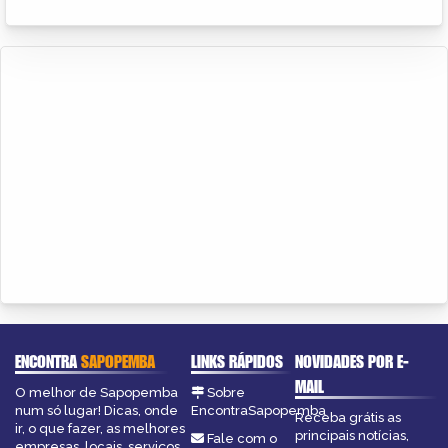
ENCONTRA
SAPOPEMBA
LINKS RÁPIDOS
NOVIDADES POR E-
MAIL
O melhor de Sapopemba
Sobre
num só lugar! Dicas, onde
EncontraSapopemba
Receba grátis as
ir, o que fazer, as melhores
principais notícias,
Fale com o
empresas, locais, serviços