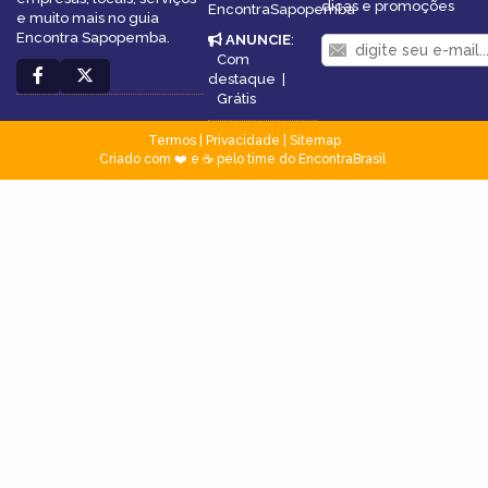
dicas e promoções
EncontraSapopemba
e muito mais no guia
Encontra Sapopemba.
ANUNCIE
:
Com
destaque
|
Grátis
Termos
|
Privacidade
|
Sitemap
Criado com ❤️ e ☕ pelo time do EncontraBrasil