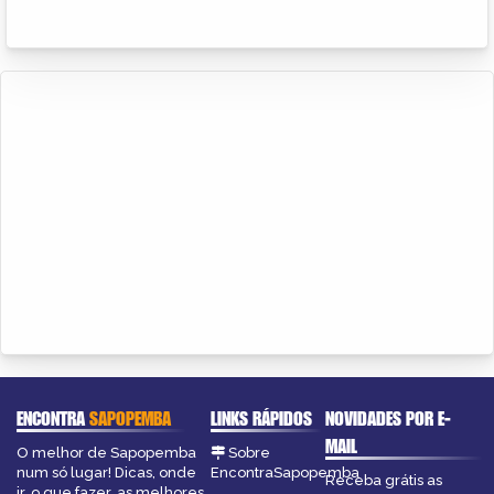
ENCONTRA
SAPOPEMBA
LINKS RÁPIDOS
NOVIDADES POR E-
MAIL
O melhor de Sapopemba
Sobre
num só lugar! Dicas, onde
EncontraSapopemba
Receba grátis as
ir, o que fazer, as melhores