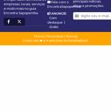
principais notícias,
Fale com o
empresas, locais, serviços
dicas e promoções
EncontraSapopemba
e muito mais no guia
Encontra Sapopemba.
ANUNCIE
:
Com
destaque
|
Grátis
Termos
|
Privacidade
|
Sitemap
Criado com ❤️ e ☕ pelo time do EncontraBrasil