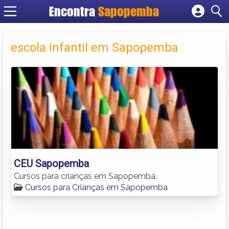
Encontra
Sapopemba
Cadastrar empresa
Fazer login
escola infantil em Sapopemba
Criar conta
CEU Sapopemba
Cursos para crianças em Sapopemba.
Cursos para Crianças em Sapopemba