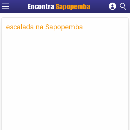
Encontra
Sapopemba
Cadastrar empresa
Fazer login
escalada na Sapopemba
Criar conta