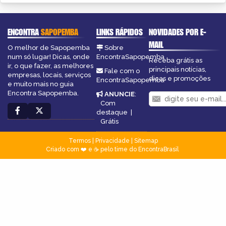
ENCONTRA
SAPOPEMBA
LINKS RÁPIDOS
NOVIDADES POR E-
MAIL
O melhor de Sapopemba
Sobre
num só lugar! Dicas, onde
EncontraSapopemba
Receba grátis as
ir, o que fazer, as melhores
principais notícias,
Fale com o
empresas, locais, serviços
dicas e promoções
EncontraSapopemba
e muito mais no guia
Encontra Sapopemba.
ANUNCIE
:
Com
destaque
|
Grátis
Termos
|
Privacidade
|
Sitemap
Criado com ❤️ e ☕ pelo time do EncontraBrasil