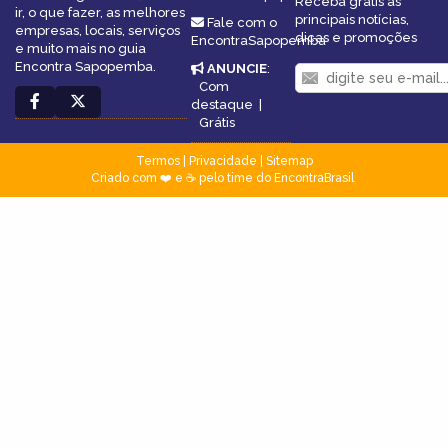
Receba grátis as
ir, o que fazer, as melhores
principais notícias,
Fale com o
empresas, locais, serviços
dicas e promoções
EncontraSapopemba
e muito mais no guia
Encontra Sapopemba.
ANUNCIE
:
Com
destaque
|
Grátis
Termos
|
Privacidade
|
Sitemap
Criado com ❤️ e ☕ pelo time do EncontraBrasil