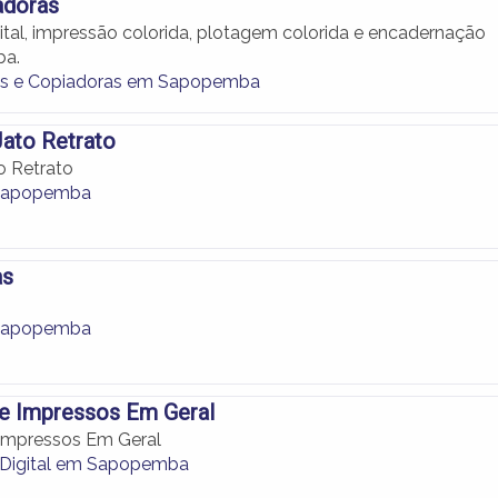
adoras
ital, impressão colorida, plotagem colorida e encadernação
a.
as e Copiadoras em Sapopemba
ato Retrato
o Retrato
Sapopemba
as
Sapopemba
 e Impressos Em Geral
 Impressos Em Geral
 Digital em Sapopemba