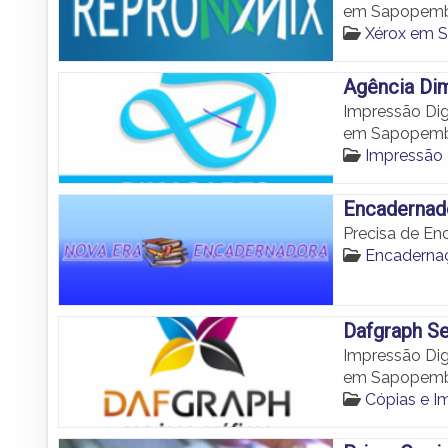
em Sapopemb
Xérox em 
Agência Di
Impressão Dig
em Sapopemb
Impressão
Encadernad
Precisa de En
Encadern
Dafgraph Se
Impressão Dig
em Sapopemb
Cópias e 