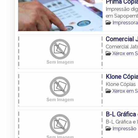
Prima Copi
Impressão dig
em Sapopemb
Impressor
Comercial J
Comercial Jat
Xérox em 
Klone Cópi
Klone Cópias
Xérox em 
B-L Gráfica
B-L Gráfica e
Impressão