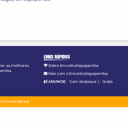
LINKS RÁPIDOS
zer, as melhores
Sobre EncontraSapopemba
opemba.
Fale com o EncontraSapopemba
ANUNCIE
:
Com destaque
|
Grátis
o EncontraBrasil