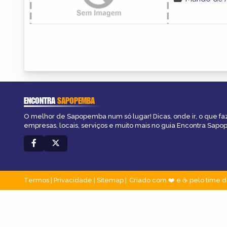
ENCONTRA
SAPOPEMBA
O melhor de Sapopemba num só lugar! Dicas, onde ir, o que fa
empresas, locais, serviços e muito mais no guia Encontra Sap
Termos
|
Privacidade
|
Sitemap
Criado com ❤️ e ☕ pelo time d