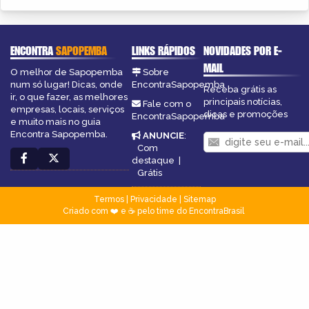
ENCONTRA
SAPOPEMBA
LINKS RÁPIDOS
NOVIDADES POR E-
MAIL
O melhor de Sapopemba
Sobre
num só lugar! Dicas, onde
EncontraSapopemba
Receba grátis as
ir, o que fazer, as melhores
principais notícias,
Fale com o
empresas, locais, serviços
dicas e promoções
EncontraSapopemba
e muito mais no guia
Encontra Sapopemba.
ANUNCIE
:
Com
destaque
|
Grátis
Termos
|
Privacidade
|
Sitemap
Criado com ❤️ e ☕ pelo time do EncontraBrasil