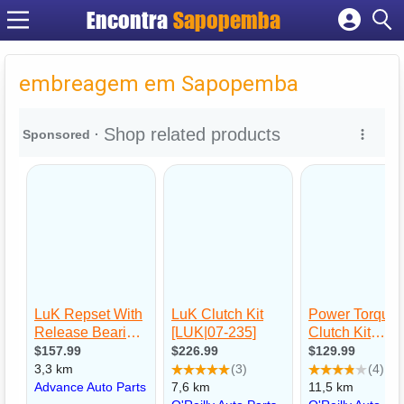
Encontra
Sapopemba
Cadastrar empresa
Fazer login
embreagem em Sapopemba
Criar conta