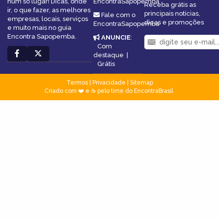
num só lugar! Dicas, onde
EncontraSapopemba
Receba grátis as
ir, o que fazer, as melhores
principais notícias,
Fale com o
empresas, locais, serviços
dicas e promoções
EncontraSapopemba
e muito mais no guia
Encontra Sapopemba.
ANUNCIE
:
Com
destaque
|
Grátis
Termos
|
Privacidade
|
Sitemap
Criado com ❤️ e ☕ pelo time do EncontraBrasil