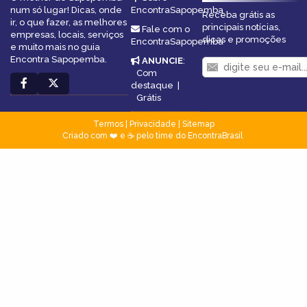
num só lugar! Dicas, onde
EncontraSapopemba
Receba grátis as
ir, o que fazer, as melhores
principais notícias,
Fale com o
empresas, locais, serviços
dicas e promoções
EncontraSapopemba
e muito mais no guia
Encontra Sapopemba.
ANUNCIE
:
Com
destaque
|
Grátis
Termos
|
Privacidade
|
Sitemap
Criado com ❤️ e ☕ pelo time do EncontraBrasil