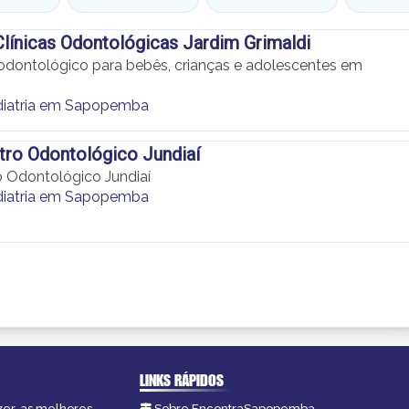
Clínicas Odontológicas Jardim Grimaldi
dontológico para bebês, crianças e adolescentes em
iatria em Sapopemba
ro Odontológico Jundiaí
 Odontológico Jundiaí
iatria em Sapopemba
LINKS RÁPIDOS
zer, as melhores
Sobre EncontraSapopemba