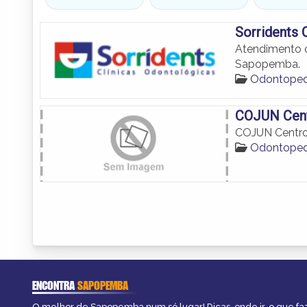
Sorridents 
Atendimento o
Sapopemba.
Odontoped
COJUN Cent
COJUN Centro
Odontoped
ENCONTRA
SAPOPEMBA
O melhor de Sapopemba num só lugar! Dicas, onde ir, o que fa