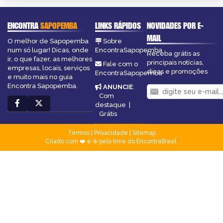
ENCONTRA
SAPOPEMBA
LINKS RÁPIDOS
NOVIDADES POR E-
MAIL
O melhor de Sapopemba
Sobre
num só lugar! Dicas, onde
EncontraSapopemba
Receba grátis as
ir, o que fazer, as melhores
principais notícias,
Fale com o
empresas, locais, serviços
dicas e promoções
EncontraSapopemba
e muito mais no guia
Encontra Sapopemba.
ANUNCIE
:
Com
destaque
|
Grátis
Termos
|
Privacidade
|
Sitemap
Criado com ❤️ e ☕ pelo time do EncontraBrasil