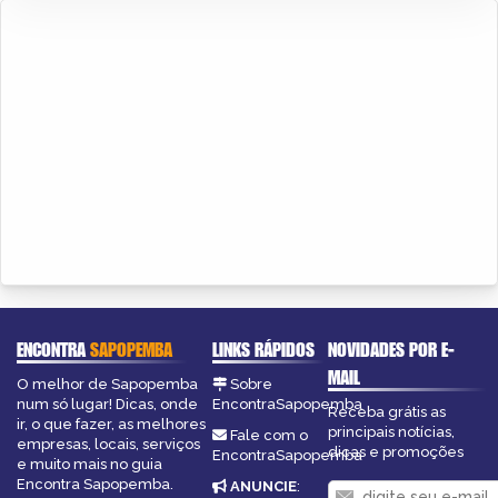
ENCONTRA
SAPOPEMBA
LINKS RÁPIDOS
NOVIDADES POR E-
MAIL
O melhor de Sapopemba
Sobre
num só lugar! Dicas, onde
EncontraSapopemba
Receba grátis as
ir, o que fazer, as melhores
principais notícias,
Fale com o
empresas, locais, serviços
dicas e promoções
EncontraSapopemba
e muito mais no guia
Encontra Sapopemba.
ANUNCIE
: