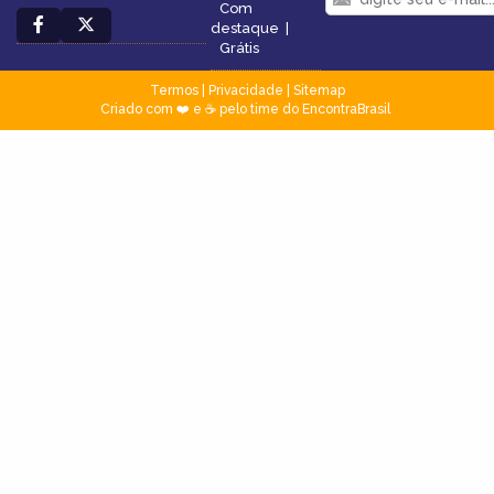
Com
destaque
|
Grátis
Termos
|
Privacidade
|
Sitemap
Criado com ❤️ e ☕ pelo time do EncontraBrasil