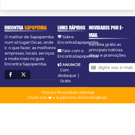
ENCONTRA
SAPOPEMBA
LINKS RÁPIDOS
NOVIDADES POR E-
MAIL
O melhor de Sapopemba
Sobre
num só lugar! Dicas, onde
EncontraSapopemba
Receba grátis as
ir, o que fazer, as melhores
principais notícias,
Fale com o
empresas, locais, serviços
dicas e promoções
EncontraSapopemba
e muito mais no guia
Encontra Sapopemba.
ANUNCIE
:
Com
destaque
|
Grátis
Termos
|
Privacidade
|
Sitemap
Criado com ❤️ e ☕ pelo time do EncontraBrasil