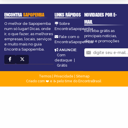
ENCONTRA
SAPOPEMBA
LINKS RÁPIDOS
NOVIDADES POR E-
MAIL
O melhor de Sapopemba
Sobre
num só lugar! Dicas, onde
EncontraSapopemba
Receba grátis as
ir, o que fazer, as melhores
principais notícias,
Fale com o
empresas, locais, serviços
dicas e promoções
EncontraSapopemba
e muito mais no guia
Encontra Sapopemba.
ANUNCIE
:
Com
destaque
|
Grátis
Termos
|
Privacidade
|
Sitemap
Criado com ❤️ e ☕ pelo time do EncontraBrasil