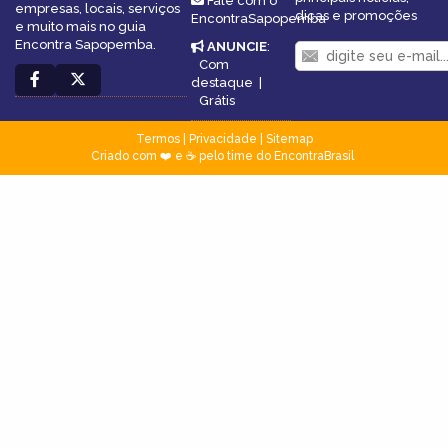
Fale com o
empresas, locais, serviços
dicas e promoções
EncontraSapopemba
e muito mais no guia
Encontra Sapopemba.
ANUNCIE
:
Com
destaque
|
Grátis
Termos
|
Privacidade
|
Sitemap
Criado com ❤️ e ☕ pelo time do EncontraBrasil