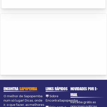
ENCONTRA
SAPOPEMBA
LINKS RÁPIDOS
NOVIDADES POR E-
MAIL
O melhor de Sapopemba
Sobre
num só lugar! Dicas, onde
EncontraSapopemba
Receba grátis as
ir, o que fazer, as melhores
principais notícias,