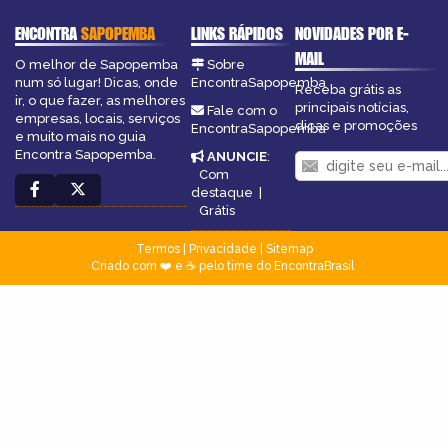
ENCONTRA
SAPOPEMBA
LINKS RÁPIDOS
NOVIDADES POR E-
MAIL
O melhor de Sapopemba
Sobre
num só lugar! Dicas, onde
EncontraSapopemba
Receba grátis as
ir, o que fazer, as melhores
principais notícias,
Fale com o
empresas, locais, serviços
dicas e promoções
EncontraSapopemba
e muito mais no guia
Encontra Sapopemba.
ANUNCIE
:
Com
destaque
|
Grátis
Termos
|
Privacidade
|
Sitemap
Criado com ❤️ e ☕ pelo time do EncontraBrasil