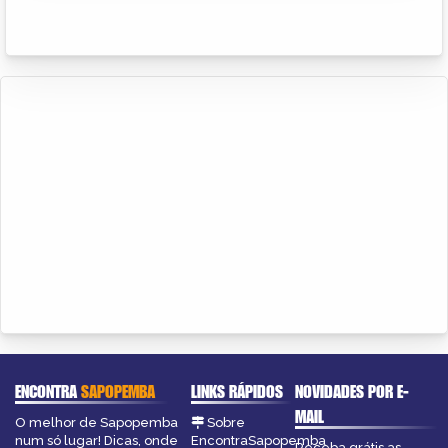
ENCONTRA
SAPOPEMBA
LINKS RÁPIDOS
NOVIDADES POR E-
MAIL
O melhor de Sapopemba
Sobre
num só lugar! Dicas, onde
EncontraSapopemba
Receba grátis as