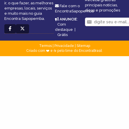
ir, o que fazer, as melhores
principais notícias,
Fale com o
empresas, locais, serviços
dicas e promoções
EncontraSapopemba
e muito mais no guia
Encontra Sapopemba.
ANUNCIE
:
Com
destaque
|
Grátis
Termos
|
Privacidade
|
Sitemap
Criado com ❤️ e ☕ pelo time do EncontraBrasil