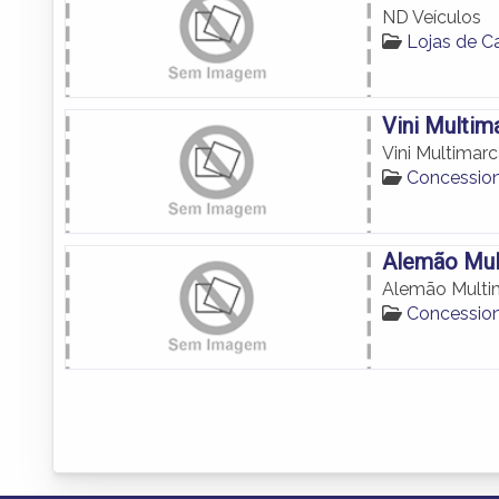
ND Veículos
Lojas de 
Vini Multim
Vini Multimar
Concession
Alemão Mul
Alemão Multim
Concession