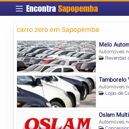
Encontra
Sapopemba
carro zero em Sapopemba
Melo Auto
Automóveis n
Revendas 
Tamborelo 
Automóveis n
Lojas de 
Oslam Multi
Automóveis n
Concession