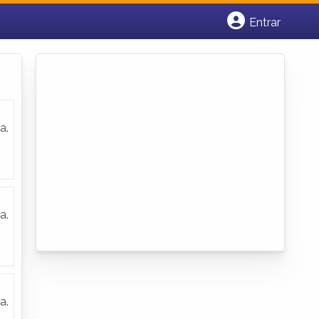
Entrar
Cadastrar empresa
Fazer login
Criar conta
a.
a.
a.