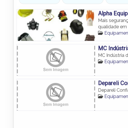
Alpha Equi
Mais seguranç
qualidade em
Equipament
MC Indústri
MC Indústria 
Equipament
Depareli Co
Depareli Conf
Equipament