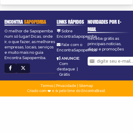
ENCONTRA
SAPOPEMBA
LINKS RÁPIDOS
NOVIDADES POR E-
MAIL
O melhor de Sapopemba
Sobre
num só lugar! Dicas, onde
EncontraSapopemba
Receba grátis as
ir, o que fazer, as melhores
principais notícias,
Fale com o
empresas, locais, serviços
dicas e promoções
EncontraSapopemba
e muito mais no guia
Encontra Sapopemba.
ANUNCIE
:
Com
destaque
|
Grátis
Termos
|
Privacidade
|
Sitemap
Criado com ❤️ e ☕ pelo time do EncontraBrasil