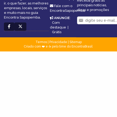
Receba grátis as
ir, o que fazer, as melhores
principais notícias,
Fale com o
empresas, locais, serviços
dicas e promoções
EncontraSapopemba
e muito mais no guia
Encontra Sapopemba.
ANUNCIE
:
Com
destaque
|
Grátis
Termos
|
Privacidade
|
Sitemap
Criado com ❤️ e ☕ pelo time do EncontraBrasil