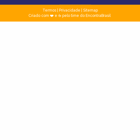
Termos
|
Privacidade
|
Sitemap
Criado com ❤️ e ☕ pelo time do EncontraBrasil