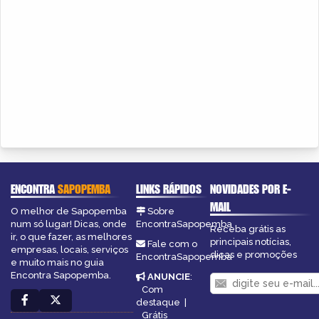
ENCONTRA
SAPOPEMBA
LINKS RÁPIDOS
NOVIDADES POR E-
MAIL
O melhor de Sapopemba
Sobre
num só lugar! Dicas, onde
EncontraSapopemba
Receba grátis as
ir, o que fazer, as melhores
principais notícias,
Fale com o
empresas, locais, serviços
dicas e promoções
EncontraSapopemba
e muito mais no guia
Encontra Sapopemba.
ANUNCIE
:
Com
destaque
|
Grátis