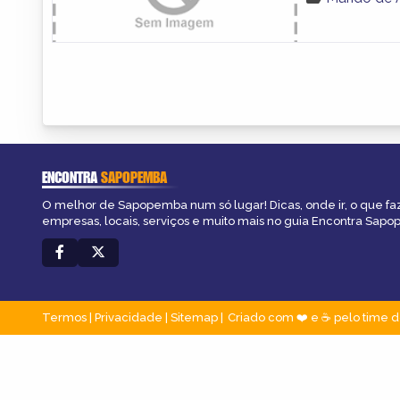
ENCONTRA
SAPOPEMBA
O melhor de Sapopemba num só lugar! Dicas, onde ir, o que fa
empresas, locais, serviços e muito mais no guia Encontra Sap
Termos
|
Privacidade
|
Sitemap
Criado com ❤️ e ☕ pelo time d