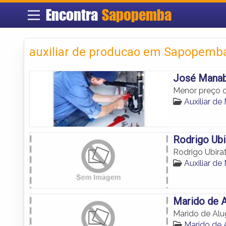
Encontra
Sapopemba
auxiliar de producao em Sapopemb
José Mana
Menor preço 
Auxiliar 
Rodrigo Ubi
Rodrigo Ubira
Auxiliar 
Marido de A
Marido de Alu
Marido de