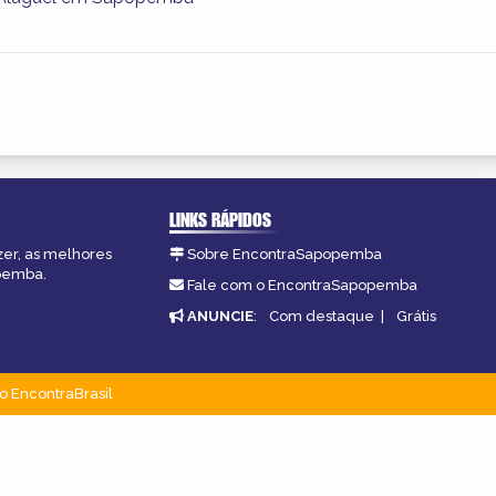
LINKS RÁPIDOS
zer, as melhores
Sobre EncontraSapopemba
opemba.
Fale com o EncontraSapopemba
ANUNCIE
:
Com destaque
|
Grátis
o EncontraBrasil